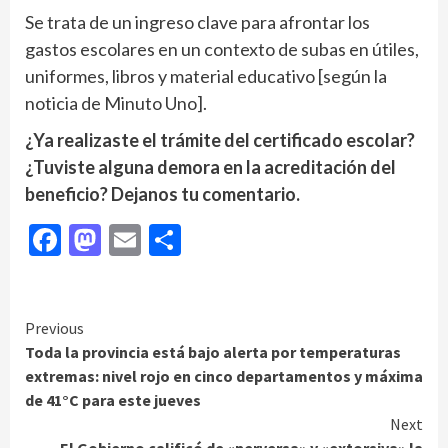
Se trata de un ingreso clave para afrontar los
gastos escolares en un contexto de subas en útiles,
uniformes, libros y material educativo [según la
noticia de Minuto Uno].
¿Ya realizaste el trámite del certificado escolar?
¿Tuviste alguna demora en la acreditación del
beneficio? Dejanos tu comentario.
Facebook
Mastodon
Email
Compartir
Continue
Previous
Toda la provincia está bajo alerta por temperaturas
Reading
extremas: nivel rojo en cinco departamentos y máxima
de 41°C para este jueves
Next