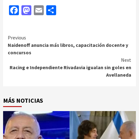
Facebook
Mastodon
Email
Compartir
Continue
Previous
Naidenoff anuncia más libros, capacitación docente y
Reading
concursos
Next
Racing e Independiente Rivadavia igualan sin goles en
Avellaneda
MÁS NOTICIAS