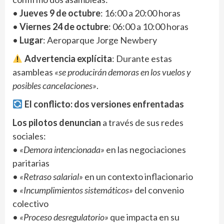
•
Jueves 9 de octubre
: 16:00 a 20:00 horas
•
Viernes 24 de octubre
: 06:00 a 10:00 horas
•
Lugar
: Aeroparque Jorge Newbery
Advertencia explícita
: Durante estas
asambleas
«se producirán demoras en los vuelos y
posibles cancelaciones»
.
El conflicto: dos versiones enfrentadas
Los pilotos denuncian
a través de sus redes
sociales:
•
«Demora intencionada»
en las negociaciones
paritarias
•
«Retraso salarial»
en un contexto inflacionario
•
«Incumplimientos sistemáticos»
del convenio
colectivo
•
«Proceso desregulatorio»
que impacta en su