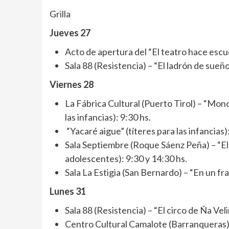
Grilla
Jueves 27
Acto de apertura del “El teatro hace escue
Sala 88 (Resistencia) – “El ladrón de sueño
Viernes 28
La Fábrica Cultural (Puerto Tirol) – “Mon
las infancias): 9:30 hs.
“Yacaré aigue” (títeres para las infancias)
Sala Septiembre (Roque Sáenz Peña) – “El
adolescentes): 9:30 y 14:30 hs.
Sala La Estigia (San Bernardo) – “En un fr
Lunes 31
Sala 88 (Resistencia) – “El circo de Ña Veli
Centro Cultural Camalote (Barranqueras) –