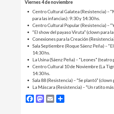
Viernes 4 de noviembre
Centro Cultural Galatea (Resistencia) – “
para las infancias): 9:30 y 14:30 hs.
Centro Cultural Popular (Resistencia) – “Y
“El show del payaso Viruta” (clown para las
Conexiones para la Creación (Resistencia)
Sala Septiembre (Roque Sáenz Peña) – “El s
14:30 hs.
La Usina (Sáenz Peña) – “Leones” (teatro pa
Centro Cultural 10 de Noviembre (La Tigra
14:30 hs.
Sala 88 (Resistencia) – “Se plantó” (clown p
La Máscara (Resistencia) – “Un ratito más” 
Facebook
Mastodon
Email
Compartir