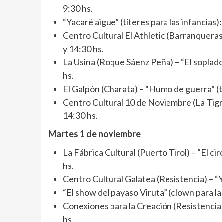
9:30 hs.
“Yacaré aigue” (títeres para las infancias):
Centro Cultural El Athletic (Barranqueras) 
y 14:30 hs.
La Usina (Roque Sáenz Peña) – “El soplador
hs.
El Galpón (Charata) – “Humo de guerra” (t
Centro Cultural 10 de Noviembre (La Tigra
14:30 hs.
Martes 1 de noviembre
La Fábrica Cultural (Puerto Tirol) – “El cir
hs.
Centro Cultural Galatea (Resistencia) – “Ya
“El show del payaso Viruta” (clown para las
Conexiones para la Creación (Resistencia)
hs.