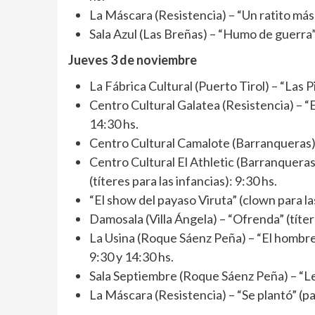
La Máscara (Resistencia) – “Un ratito más” 
Sala Azul (Las Breñas) – “Humo de guerra”
Jueves 3 de noviembre
La Fábrica Cultural (Puerto Tirol) – “Las 
Centro Cultural Galatea (Resistencia) – “El
14:30 hs.
Centro Cultural Camalote (Barranqueras) –
Centro Cultural El Athletic (Barranquera
(títeres para las infancias): 9:30 hs.
“El show del payaso Viruta” (clown para las
Damosala (Villa Ángela) – “Ofrenda” (títer
La Usina (Roque Sáenz Peña) – “El hombre 
9:30 y 14:30 hs.
Sala Septiembre (Roque Sáenz Peña) – “Leo
La Máscara (Resistencia) – “Se plantó” (par