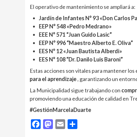
El operativo de mantenimiento se ampliará a:
Jardín de Infantes N° 93 «Don Carlos P
EEP N° 548 «Pedro Medrano»
EEE N° 571 “Juan Guido Lasic”
EEP N° 996 “Maestro Alberto E. Oliva”
EES N° 12 «Juan Bautista Alberdi»
EES N° 108 “Dr. Danilo Luis Baroni”
Estas acciones son vitales para mantener los
para el aprendizaje
, garantizando un entorno
La Municipalidad sigue trabajando con
compro
promoviendo una educación de calidad en Tres
#GestiónMarcelaDuarte
Facebook
Mastodon
Email
Compartir