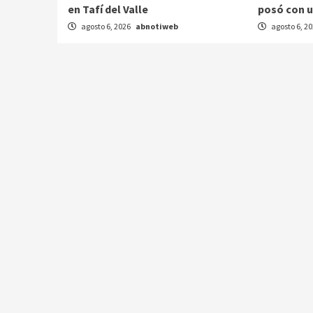
en Tafí del Valle
posó con u
agosto 6, 2026
abnotiweb
agosto 6, 2