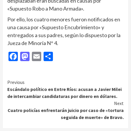
desplazaban eran buscadas en causas por
«Supuesto Robo a Mano Armada».
Por ello, los cuatro menores fueron notificados en
una causa por «Supuesto Encubrimiento» y
entregados a sus padres, según lo dispuesto por la
Jueza de Minoría N° 4.
Facebook
Mastodon
Email
Compartir
Continue
Previous
Escándalo político en Entre Ríos: acusan a Javier Milei
Reading
de intercambiar candidaturas por dinero en dólares.
Next
Cuatro policías enfrentarán juicio por caso de «tortura
seguida de muerte» de Bravo.