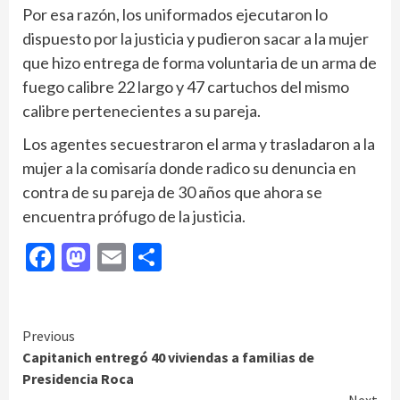
Por esa razón, los uniformados ejecutaron lo
dispuesto por la justicia y pudieron sacar a la mujer
que hizo entrega de forma voluntaria de un arma de
fuego calibre 22 largo y 47 cartuchos del mismo
calibre pertenecientes a su pareja.
Los agentes secuestraron el arma y trasladaron a la
mujer a la comisaría donde radico su denuncia en
contra de su pareja de 30 años que ahora se
encuentra prófugo de la justicia.
Facebook
Mastodon
Email
Compartir
Continue
Previous
Capitanich entregó 40 viviendas a familias de
Reading
Presidencia Roca