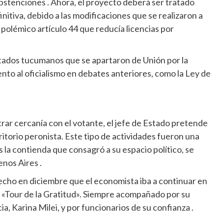
abstenciones . Ahora, el proyecto deberá ser tratado
itiva, debido a las modificaciones que se realizaron a
 polémico artículo 44 que reducía licencias por
utados tucumanos que se apartaron de Unión por la
to al oficialismo en debates anteriores, como la Ley de
ar cercanía con el votante, el jefe de Estado pretende
itorio peronista. Este tipo de actividades fueron una
 la contienda que consagró a su espacio político, se
enos Aires .
hecho en diciembre que el economista iba a continuar en
«Tour de la Gratitud». Siempre acompañado por su
a, Karina Milei, y por funcionarios de su confianza .