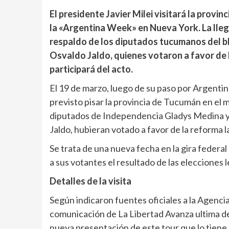
El presidente Javier Milei visitará la provin
la «Argentina Week» en Nueva York. La lleg
respaldo de los diputados tucumanos del 
Osvaldo Jaldo, quienes votaron a favor de 
participará del acto.
El 19 de marzo, luego de su paso por Argenti
previsto pisar la provincia de Tucumán en el 
diputados de Independencia Gladys Medina y
Jaldo, hubieran votado a favor de la reforma la
Se trata de una nueva fecha en la gira federa
a sus votantes el resultado de las elecciones l
Detalles de la visita
Según indicaron fuentes oficiales a la Agencia
comunicación de La Libertad Avanza ultima det
nueva presentación de este tour que lo tiene c