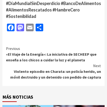
#DíaMundialSinDesperdicio #BancoDeAlimentos
#AlimentosRescatados #HambreCero
#Sostenibilidad
Facebook
Mastodon
Email
Compartir
Continue
Previous
«El Viaje de la Energía»: La iniciativa de SECHEEP que
Reading
enseña a los chicos a cuidar la luz y el planeta
Next
Violento episodio en Charata: un policía herido, un
móvil destruido y un detenido con pedido de captura
MÁS NOTICIAS