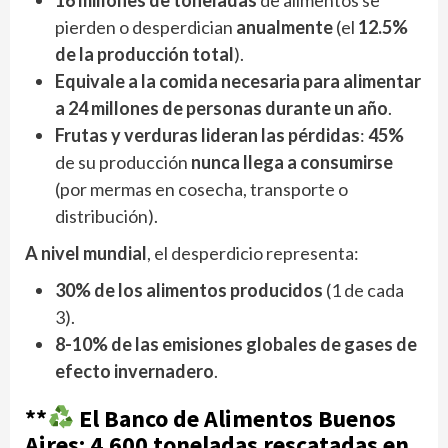
pierden o desperdician
anualmente
(el
12.5%
de la producción total
).
Equivale a la comida necesaria para alimentar
a 24 millones de personas durante un año
.
Frutas y verduras lideran las pérdidas
:
45%
de su producción
nunca llega a consumirse
(por mermas en cosecha, transporte o
distribución).
A nivel mundial
, el desperdicio representa:
30% de los alimentos producidos
(1 de cada
3).
8-10% de las emisiones globales de gases de
efecto invernadero
.
**
El Banco de Alimentos Buenos
Aires: 4.600 toneladas rescatadas en