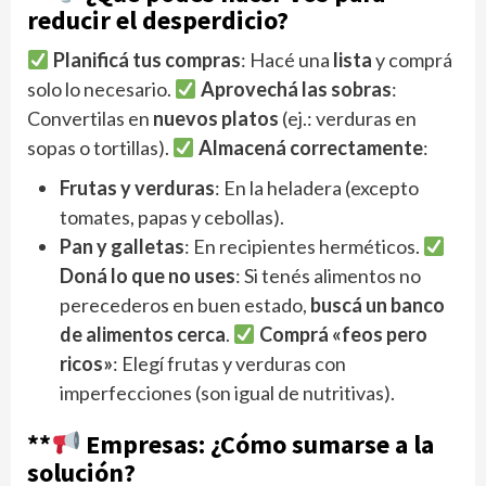
reducir el desperdicio?
Planificá tus compras
: Hacé una
lista
y comprá
solo lo necesario.
Aprovechá las sobras
:
Convertilas en
nuevos platos
(ej.: verduras en
sopas o tortillas).
Almacená correctamente
:
Frutas y verduras
: En la heladera (excepto
tomates, papas y cebollas).
Pan y galletas
: En recipientes herméticos.
Doná lo que no uses
: Si tenés alimentos no
perecederos en buen estado,
buscá un banco
de alimentos cerca
.
Comprá «feos pero
ricos»
: Elegí frutas y verduras con
imperfecciones (son igual de nutritivas).
**
Empresas: ¿Cómo sumarse a la
solución?