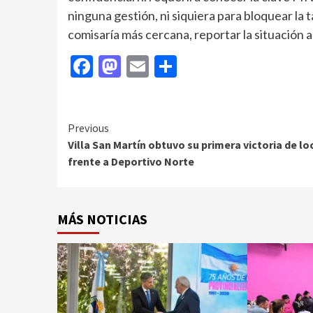
ninguna gestión, ni siquiera para bloquear la t
comisaría más cercana, reportar la situación 
Facebook
Mastodon
Email
Compartir
Continue
Previous
Villa San Martín obtuvo su primera victoria de lo
Reading
frente a Deportivo Norte
MÁS NOTICIAS