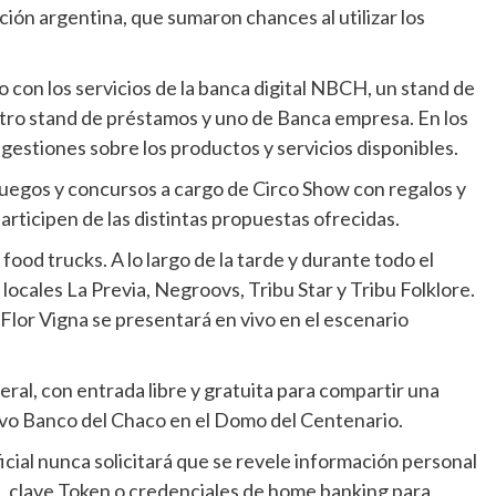
cción argentina, que sumaron chances al utilizar los
.
con los servicios de la banca digital NBCH, un stand de
 otro stand de préstamos y uno de Banca empresa. En los
gestiones sobre los productos y servicios disponibles.
juegos y concursos a cargo de Circo Show con regalos y
rticipen de las distintas propuestas ofrecidas.
od trucks. A lo largo de la tarde y durante todo el
ocales La Previa, Negroovs, Tribu Star y Tribu Folklore.
, Flor Vigna se presentará en vivo en el escenario
eral, con entrada libre y gratuita para compartir una
uevo Banco del Chaco en el Domo del Centenario.
cial nunca solicitará que se revele información personal
N, clave Token o credenciales de home banking para