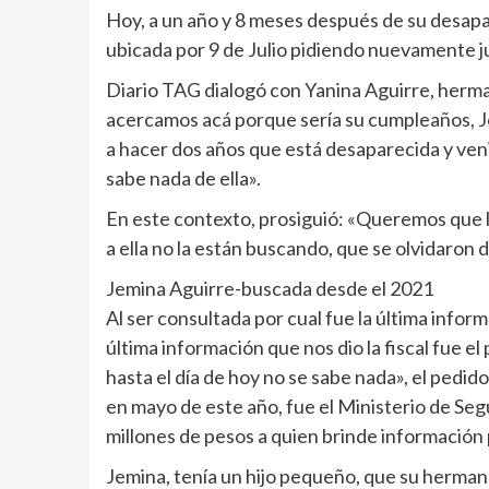
Hoy, a un año y 8 meses después de su desapari
ubicada por 9 de Julio pidiendo nuevamente ju
Diario TAG dialogó con Yanina Aguirre, herm
acercamos acá porque sería su cumpleaños, Jem
a hacer dos años que está desaparecida y veni
sabe nada de ella».
En este contexto, prosiguió: «Queremos que l
a ella no la están buscando, que se olvidaron de
Jemina Aguirre-buscada desde el 2021
Al ser consultada por cual fue la última inform
última información que nos dio la fiscal fue e
hasta el día de hoy no se sabe nada», el pedid
en mayo de este año, fue el Ministerio de Se
millones de pesos a quien brinde información 
Jemina, tenía un hijo pequeño, que su hermana 