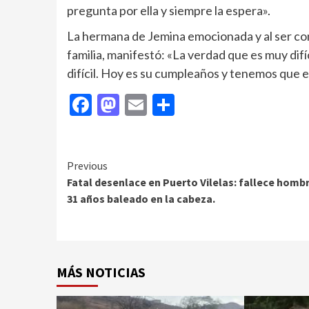
pregunta por ella y siempre la espera».
La hermana de Jemina emocionada y al ser co
familia, manifestó: «La verdad que es muy dif
difícil. Hoy es su cumpleaños y tenemos que e
Facebook
Mastodon
Email
Compartir
Continue
Previous
Fatal desenlace en Puerto Vilelas: fallece homb
Reading
31 años baleado en la cabeza.
MÁS NOTICIAS