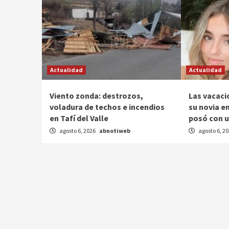
Actualidad
Actualidad
Viento zonda: destrozos,
Las vacaci
voladura de techos e incendios
su novia en
en Tafí del Valle
posó con u
agosto 6, 2026
abnotiweb
agosto 6, 2