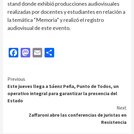
stand donde exhibió producciones audiovisuales
realizadas por docentes y estudiantes en relación a
la temática “Memoria” y realizó el registro
audiovisual de este evento.
Facebook
Mastodon
Email
Compartir
Continue
Previous
Este jueves llega a Sáenz Peña, Punto de Todos, un
Reading
operativo integral para garantizar la presencia del
Estado
Next
Zaffaroni abre las conferencias de juristas en
Resistencia