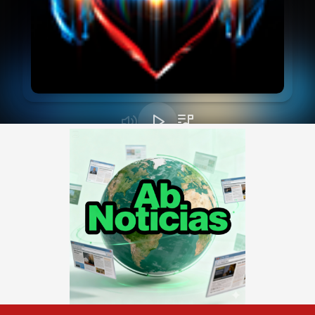
Skip
to
content
Primary