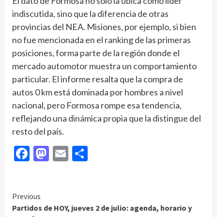
El dato de Formosa no solo la ubica como líder
indiscutida, sino que la diferencia de otras
provincias del NEA. Misiones, por ejemplo, si bien
no fue mencionada en el ranking de las primeras
posiciones, forma parte de la región donde el
mercado automotor muestra un comportamiento
particular. El informe resalta que la compra de
autos 0 km está dominada por hombres a nivel
nacional, pero Formosa rompe esa tendencia,
reflejando una dinámica propia que la distingue del
resto del país.
Facebook
Mastodon
Email
Compartir
Continue
Previous
Partidos de HOY, jueves 2 de julio: agenda, horario y
Reading