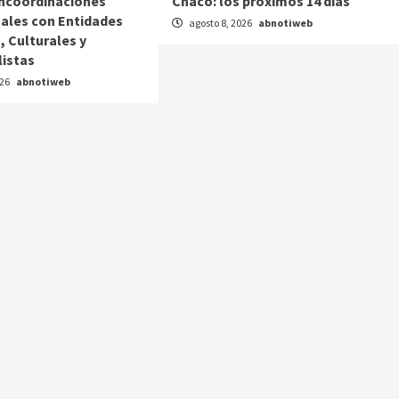
ncoordinaciones
Chaco: los próximos 14 días
nales con Entidades
agosto 8, 2026
abnotiweb
, Culturales y
listas
026
abnotiweb