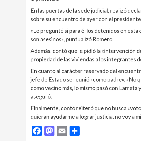
En las puertas de la sede judicial, realizó dec
sobre su encuentro de ayer con el presidente
«Le pregunté si para él los detenidos en esta
son asesinos», puntualizó Romero.
Además, contó que le pidió la «intervención de 
propiedad de las viviendas a los integrantes
En cuanto al carácter reservado del encuentro
jefe de Estado se reunió «como padre». «No qu
como vecino más, lo mismo pasó con Larreta y B
aseguró.
Finalmente, contó reiteró que no busca «votos,
quieran ayudarme a lograr justicia, no voy a mil
Facebook
Mastodon
Email
Compartir