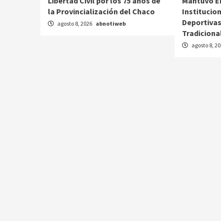
Libertad Civil por los 75 años de
Mantuvo E
la Provincialización del Chaco
Institucio
Deportivas
agosto 8, 2026
abnotiweb
Tradiciona
agosto 8, 2