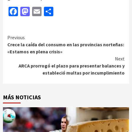
Facebook
Mastodon
Email
Compartir
Continue
Previous
Crece la caída del consumo en las provincias norteñas:
Reading
«Estamos en plena crisis»
Next
ARCA prorrogó el plazo para presentar balances y
estableció multas por incumplimiento
MÁS NOTICIAS