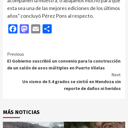
acompañen la muestra, trabajamos mucho para que
esta sea una de las mejores ediciones de los últimos
años” concluyó Pérez Pons al respecto.
Facebook
Mastodon
Email
Compartir
Continue
Previous
El Gobierno suscribió un convenio para la construcción
Reading
de un salón de usos múltiples en Puerto Vilelas
Next
Un sismo de 5.4 grados se sintió en Mendoza sin
reporte de daños ni heridos
MÁS NOTICIAS