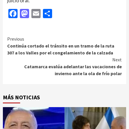
juicio oral.
Facebook
Mastodon
Email
Compartir
Continue
Previous
Continúa cortado el tránsito en un tramo de la ruta
Reading
307 a los Valles por el congelamiento de la calzada
Next
Catamarca evalúa adelantar las vacaciones de
invierno ante la ola de frío polar
MÁS NOTICIAS