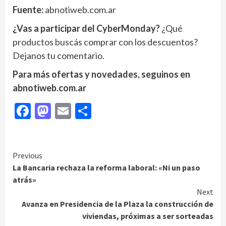
Fuente:
abnotiweb.com.ar
¿Vas a participar del CyberMonday?
¿Qué
productos buscás comprar con los descuentos?
Dejanos tu comentario.
Para más ofertas y novedades, seguinos en
abnotiweb.com.ar
Facebook
Mastodon
Email
Compartir
Continue
Previous
La Bancaria rechaza la reforma laboral: «Ni un paso
Reading
atrás»
Next
Avanza en Presidencia de la Plaza la construcción de
viviendas, próximas a ser sorteadas