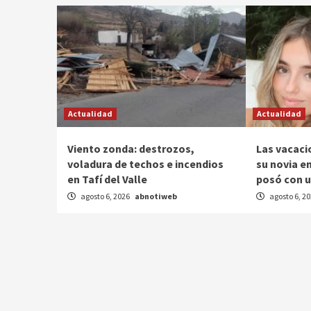
Actualidad
Actualidad
Viento zonda: destrozos,
Las vacaci
voladura de techos e incendios
su novia en
en Tafí del Valle
posó con u
agosto 6, 2026
abnotiweb
agosto 6, 2