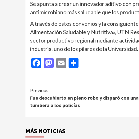
Se apunta a crear un innovador aditivo con p
antimicrobiano más saludable que los product
A través de estos convenios y la consiguient
Alimentación Saludable y Nutritiva», UTN Res
sector productivo regional mediante actividade
industria, uno de los pilares de la Universidad.
Facebook
Mastodon
Email
Compartir
Continue
Previous
Fue descubierto en pleno robo y disparó con una
Reading
tumbera a los policías
MÁS NOTICIAS