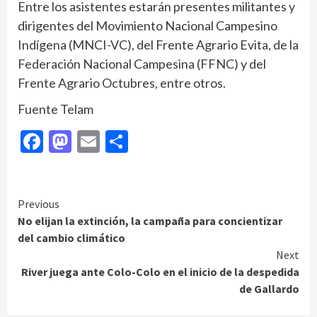
Entre los asistentes estarán presentes militantes y
dirigentes del Movimiento Nacional Campesino
Indígena (MNCI-VC), del Frente Agrario Evita, de la
Federación Nacional Campesina (FFNC) y del
Frente Agrario Octubres, entre otros.
Fuente Telam
Facebook
Mastodon
Email
Compartir
Continue
Previous
No elijan la extinción, la campaña para concientizar
Reading
del cambio climático
Next
River juega ante Colo-Colo en el inicio de la despedida
de Gallardo