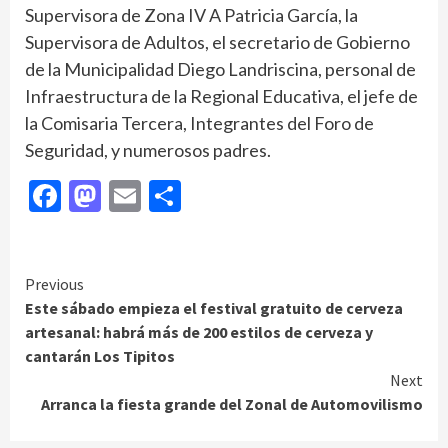
Supervisora de Zona IV A Patricia García, la
Supervisora de Adultos, el secretario de Gobierno
de la Municipalidad Diego Landriscina, personal de
Infraestructura de la Regional Educativa, el jefe de
la Comisaria Tercera, Integrantes del Foro de
Seguridad, y numerosos padres.
Facebook
Mastodon
Email
Compartir
Continue
Previous
Este sábado empieza el festival gratuito de cerveza
Reading
artesanal: habrá más de 200 estilos de cerveza y
cantarán Los Tipitos
Next
Arranca la fiesta grande del Zonal de Automovilismo