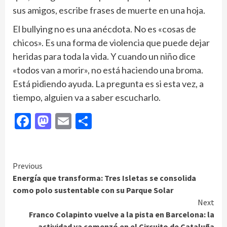
sus amigos, escribe frases de muerte en una hoja.
El bullying no es una anécdota. No es «cosas de
chicos». Es una forma de violencia que puede dejar
heridas para toda la vida. Y cuando un niño dice
«todos van a morir», no está haciendo una broma.
Está pidiendo ayuda. La pregunta es si esta vez, a
tiempo, alguien va a saber escucharlo.
Facebook
Mastodon
Email
Compartir
Continue
Previous
Energía que transforma: Tres Isletas se consolida
Reading
como polo sustentable con su Parque Solar
Next
Franco Colapinto vuelve a la pista en Barcelona: la
actividad ya comenzó en el Circuito de Cataluña