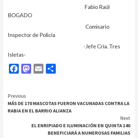
Fabio Raúl
BOGADO
Comisario
Inspector de Policía
-Jefe Cría. Tres
Isletas-
Facebook
Mastodon
Email
Compartir
Continue
Previous
MÁS DE 170 MASCOTAS FUERON VACUNADAS CONTRA LA
Reading
RABIA EN EL BARRIO ALIANZA
Next
EL ENRIPIADO E ILUMINACIÓN EN QUINTA 140
BENEFICIARÁ A NUMEROSAS FAMILIAS