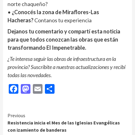
norte chaqueño?
•
¿Conocés la zona de Miraflores-Las
Hacheras?
Contanos tu experiencia
Dejanos tu comentario y compartí esta noticia
para que todos conozcan las obras que están
transformando El Impenetrable.
¿Te interesa seguir las obras de infraestructura en la
provincia? Suscribite a nuestras actualizaciones y recibí
todas las novedades.
Facebook
Mastodon
Email
Compartir
Continue
Previous
Resistencia inicia el Mes de las Iglesias Evangélicas
Reading
con izamiento de banderas