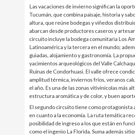
Las vacaciones de invierno significan la opo
Tucumán, que combina paisaje, historia y sabor,
altura, que reúne bodegas y viñedos distribuid
abarcan desde productores caseros y artesan
circuito incluye la bodega comunitaria Los Am
Latinoamérica y la tercera en el mundo; ademá
guiadas, alojamiento y gastronomía. La propu
yacimientos arqueológicos del Valle Calchaquí
Ruinas de Condorhuasi. El valle ofrece condici
amplitud térmica, inviernos fríos, veranos cal
el año. Es una de las zonas vitivinícolas más a
estructura aromática y de color, y buen aport
El segundo circuito tiene como protagonista 
en cuanto a la economía. La ruta temática reco
posibilidad de ingreso a los que están en funci
como el ingenio La Florida. Suma además sitios