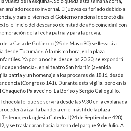
a vuelta de la esquina». Solo queda esta semana corta,
tan ansiado receso invernal. El jueves es feriado debido a
ncia, y para el viernes el Gobierno nacional decretó día
exto, el inicio del descanso de mitad de año coincidirá con
memoración de la fecha patria y para la previa.
a de la Casa de Gobierno (25 de Mayo 90) se llevará a
a desde Tucumán». A la misma hora, en la plaza
antiles. Ya por la noche, desde las 20.30, se expondrá
 Independencia», en el teatro San Martín (avenida
igilia patria y un homenaje a los próceres de 1816, desde
endencia (Congreso 141). Durante esta vigilia, pero en la
l Chaqueño Palavecino, La Beriso y Sergio Galleguillo.
al chocolate, que se servirá desde las 9.30 en la explanada
ocederá a izar la bandera en el mástil de la plaza
e Tedeum, en la iglesia Catedral (24 de Septiembre 420).
, y se trasladarán hacia la zona del parque 9 de Julio. A