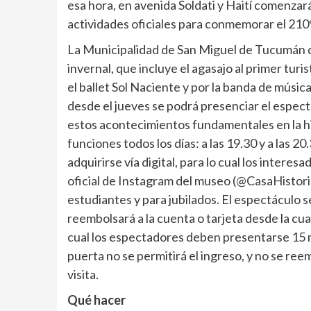
esa hora, en avenida Soldati y Haití comenzará e
actividades oficiales para conmemorar el 210°
La Municipalidad de San Miguel de Tucumán dif
invernal, que incluye el agasajo al primer turi
el ballet Sol Naciente y por la banda de música
desde el jueves se podrá presenciar el espec
estos acontecimientos fundamentales en la hist
funciones todos los días: a las 19.30 y a las 
adquirirse vía digital, para lo cual los intere
oficial de Instagram del museo (@CasaHistoric
estudiantes y para jubilados. El espectáculo 
reembolsará a la cuenta o tarjeta desde la cua
cual los espectadores deben presentarse 15 mi
puerta no se permitirá el ingreso, y no se ree
visita.
Qué hacer