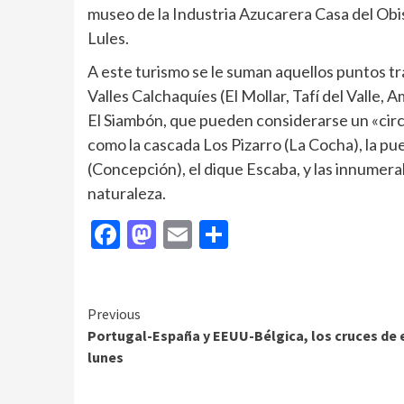
museo de la Industria Azucarera Casa del Obi
Lules.
A este turismo se le suman aquellos puntos tra
Valles Calchaquíes (El Mollar, Tafí del Valle, 
El Siambón, que pueden considerarse un «circui
como la cascada Los Pizarro (La Cocha), la pu
(Concepción), el dique Escaba, y las innumera
naturaleza.
Facebook
Mastodon
Email
Compartir
Continue
Previous
Portugal-España y EEUU-Bélgica, los cruces de 
Reading
lunes