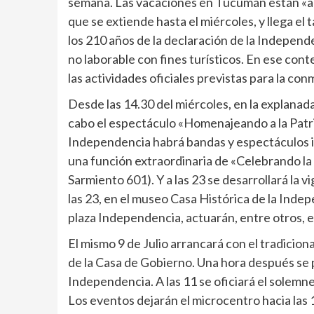
semana. Las vacaciones en Tucumán están «a l
que se extiende hasta el miércoles, y llega el 
los 210 años de la declaración de la Independe
no laborable con fines turísticos. En ese cont
las actividades oficiales previstas para la con
Desde las 14.30 del miércoles, en la explanad
cabo el espectáculo «Homenajeando a la Patri
Independencia habrá bandas y espectáculos inf
una función extraordinaria de «Celebrando la
Sarmiento 601). Y a las 23 se desarrollará la v
las 23, en el museo Casa Histórica de la Indep
plaza Independencia, actuarán, entre otros, e
El mismo 9 de Julio arrancará con el tradicion
de la Casa de Gobierno. Una hora después se pr
Independencia. A las 11 se oficiará el solemn
Los eventos dejarán el microcentro hacia las 12