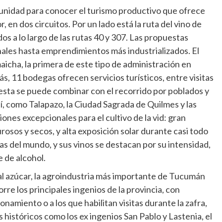
rtunidad para conocer el turismo productivo que ofrece
 en dos circuitos. Por un lado está la ruta del vino de
os a lo largo de las rutas 40 y 307. Las propuestas
ales hasta emprendimientos más industrializados. El
aicha, la primera de este tipo de administración en
s, 11 bodegas ofrecen servicios turísticos, entre visitas
esta se puede combinar con el recorrido por poblados y
, como Talapazo, la Ciudad Sagrada de Quilmes y las
ones excepcionales para el cultivo de la vid: gran
urosos y secos, y alta exposición solar durante casi todo
ltas del mundo, y sus vinos se destacan por su intensidad,
e de alcohol.
al azúcar, la agroindustria más importante de Tucumán
rre los principales ingenios de la provincia, con
onamiento o a los que habilitan visitas durante la zafra,
 históricos como los ex ingenios San Pablo y Lastenia, el