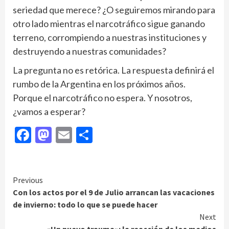
seriedad que merece? ¿O seguiremos mirando para
otro lado mientras el narcotráfico sigue ganando
terreno, corrompiendo a nuestras instituciones y
destruyendo a nuestras comunidades?
La pregunta no es retórica. La respuesta definirá el
rumbo de la Argentina en los próximos años.
Porque el narcotráfico no espera. Y nosotros,
¿vamos a esperar?
Facebook
Mastodon
Email
Compartir
Continue
Previous
Con los actos por el 9 de Julio arrancan las vacaciones
Reading
de invierno: todo lo que se puede hacer
Next