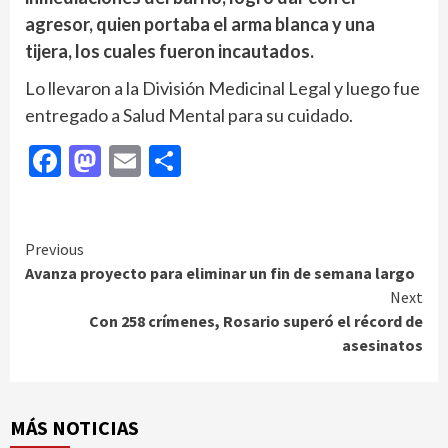
agresor, quien portaba el arma blanca y una
tijera, los cuales fueron incautados.
Lo llevaron a la División Medicinal Legal y luego fue
entregado a Salud Mental para su cuidado.
Facebook
Mastodon
Email
Compartir
Continue
Previous
Avanza proyecto para eliminar un fin de semana largo
Reading
Next
Con 258 crímenes, Rosario superó el récord de
asesinatos
MÁS NOTICIAS