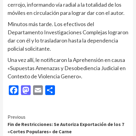
cerrojo, informando vía radial a la totalidad de los
móviles en circulación para lograr dar con el autor.
Minutos más tarde. Los efectivos del
Departamento Investigaciones Complejas lograron
dar con él y lo trasladaron hasta la dependencia
policial solicitante.
Una vez allí, le notificaron la Aprehensión en causa
«Supuestas Amenazas y Desobediencia Judicial en
Contexto de Violencia Genero».
Facebook
Mastodon
Email
Compartir
Continue
Previous
Fin de Restricciones: Se Autoriza Exportación de los 7
Reading
«Cortes Populares» de Carne