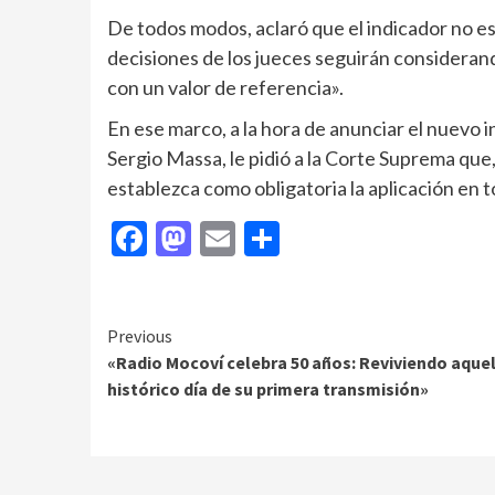
De todos modos, aclaró que el indicador no es
decisiones de los jueces seguirán considerand
con un valor de referencia».
En ese marco, a la hora de anunciar el nuevo 
Sergio Massa, le pidió a la Corte Suprema qu
establezca como obligatoria la aplicación en tod
Facebook
Mastodon
Email
Compartir
Continue
Previous
«Radio Mocoví celebra 50 años: Reviviendo aque
Reading
histórico día de su primera transmisión»