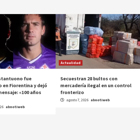
Actualidad
stantuono fue
Secuestran 28 bultos con
 en Fiorentina y dejó
mercadería ilegal en un control
mensaje: «100 años
fronterizo
agosto 7, 2026
abnotiweb
026
abnotiweb