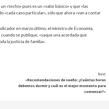
 un «techo» pues es un «valor básico» y que «las
o «cada caso particular», sólo que ahora «van a contar
indicador en marzo último, el ministro de Economía,
e, cuando se publique, «saque una acordada que
a la justicia de familia».
Next
l
«Recomendaciones de sueño: ¿Cuántas horas
debemos dormir y cuál es el mejor momento para
comenzar?»