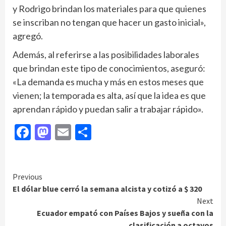
y Rodrigo brindan los materiales para que quienes
se inscriban no tengan que hacer un gasto inicial»,
agregó.
Además, al referirse a las posibilidades laborales
que brindan este tipo de conocimientos, aseguró:
«La demanda es mucha y más en estos meses que
vienen; la temporada es alta, así que la idea es que
aprendan rápido y puedan salir a trabajar rápido».
Facebook
Mastodon
Email
Compartir
Continue
Previous
El dólar blue cerró la semana alcista y cotizó a $ 320
Reading
Next
Ecuador empató con Países Bajos y sueña con la
clasificación a octavos