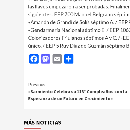
las llaves empezaron a ser probadas. Finalmen
siguientes: EEP 700 Manuel Belgrano séptimo 
«Amanda de Grandi de Solís séptimo A. / EEP
«Gendarmería Nacional séptimo E. / EEP 1067 
Colonizadores Friulanos séptimos A y C. / -E
único. / EEP 5 Ruy Díaz de Guzmán séptimo B
Facebook
Mastodon
Email
Compartir
Continue
Previous
«Sarmiento Celebra su 113° Cumpleaños con la
Reading
Esperanza de un Futuro en Crecimiento»
MÁS NOTICIAS