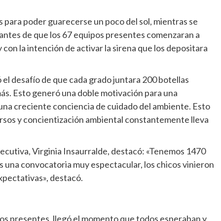
as para poder guarecerse un poco del sol, mientras se
s; antes de que los 67 equipos presentes comenzaran a
 con la intención de activar la sirena que los depositara
el desafío de que cada grado juntara 200 botellas
 más. Esto generó una doble motivación para una
na creciente conciencia de cuidado del ambiente. Esto
cursos y concientización ambiental constantemente lleva
jecutiva, Virginia Insaurralde, destacó: «Tenemos 1470
es una convocatoria muy espectacular, los chicos vinieron
pectativas», destacó.
 los presentes, llegó el momento que todos esperaban y