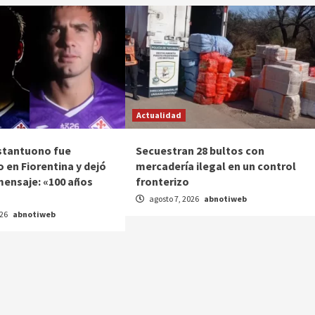
Actualidad
stantuono fue
Secuestran 28 bultos con
 en Fiorentina y dejó
mercadería ilegal en un control
mensaje: «100 años
fronterizo
agosto 7, 2026
abnotiweb
026
abnotiweb