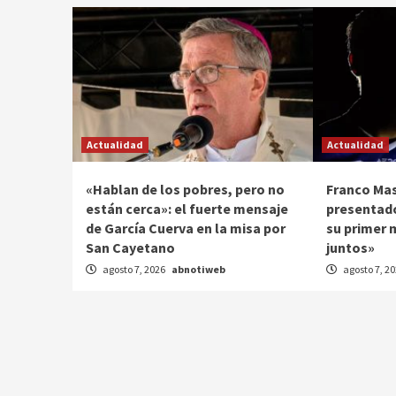
Actualidad
Actualidad
«Hablan de los pobres, pero no
Franco Ma
están cerca»: el fuerte mensaje
presentado
de García Cuerva en la misa por
su primer 
San Cayetano
juntos»
agosto 7, 2026
abnotiweb
agosto 7, 2