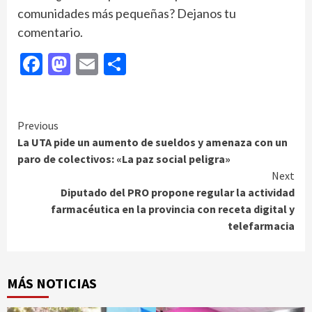
comunidades más pequeñas? Dejanos tu
comentario.
Facebook
Mastodon
Email
Compartir
Continue
Previous
La UTA pide un aumento de sueldos y amenaza con un
Reading
paro de colectivos: «La paz social peligra»
Next
Diputado del PRO propone regular la actividad
farmacéutica en la provincia con receta digital y
telefarmacia
MÁS NOTICIAS