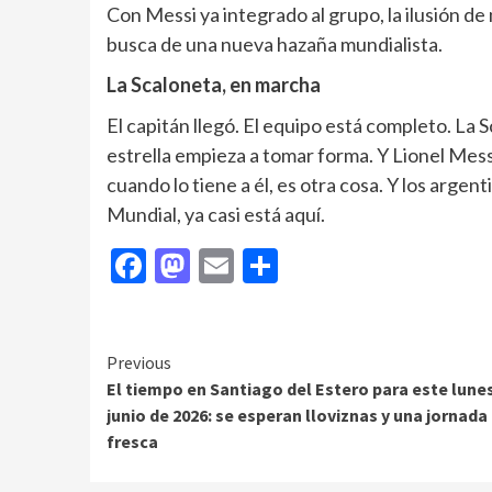
Con Messi ya integrado al grupo, la ilusión d
busca de una nueva hazaña mundialista.
La Scaloneta, en marcha
El capitán llegó. El equipo está completo. La 
estrella empieza a tomar forma. Y Lionel Mess
cuando lo tiene a él, es otra cosa. Y los argen
Mundial, ya casi está aquí.
Facebook
Mastodon
Email
Compartir
Continue
Previous
El tiempo en Santiago del Estero para este lunes
Reading
junio de 2026: se esperan lloviznas y una jornada
fresca