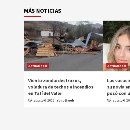
MÁS NOTICIAS
Actualidad
Actualidad
Viento zonda: destrozos,
Las vacaci
voladura de techos e incendios
su novia en
en Tafí del Valle
posó con u
agosto 6, 2026
abnotiweb
agosto 6, 2