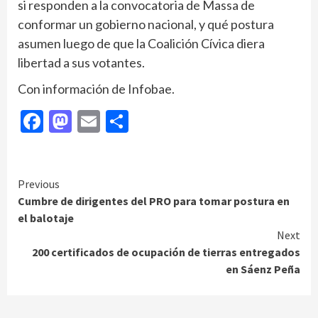
si responden a la convocatoria de Massa de
conformar un gobierno nacional, y qué postura
asumen luego de que la Coalición Cívica diera
libertad a sus votantes.
Con información de Infobae.
Facebook
Mastodon
Email
Compartir
Continue
Previous
Cumbre de dirigentes del PRO para tomar postura en
Reading
el balotaje
Next
200 certificados de ocupación de tierras entregados
en Sáenz Peña