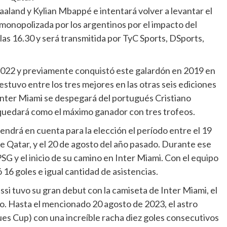
 Haaland y Kylian Mbappé e intentará volver a levantar el
 monopolizada por los argentinos por el impacto del
as 16.30 y será transmitida por TyC Sports, DSports,
 2022 y previamente conquistó este galardón en 2019 en
estuvo entre los tres mejores en las otras seis ediciones
 Inter Miami se despegará del portugués Cristiano
quedará como el máximo ganador con tres trofeos.
endrá en cuenta para la elección el período entre el 19
 de Qatar, y el 20 de agosto del año pasado. Durante ese
SG y el inicio de su camino en Inter Miami. Con el equipo
ó 16 goles e igual cantidad de asistencias.
 tuvo su gran debut con la camiseta de Inter Miami, el
co. Hasta el mencionado 20 agosto de 2023, el astro
ues Cup) con una increíble racha diez goles consecutivos