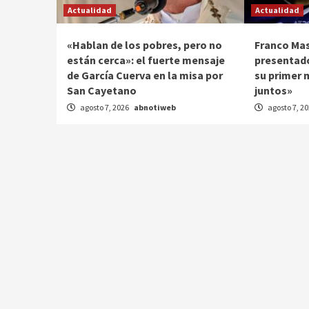
Actualidad
Actualidad
«Hablan de los pobres, pero no
Franco Ma
están cerca»: el fuerte mensaje
presentado
de García Cuerva en la misa por
su primer 
San Cayetano
juntos»
agosto 7, 2026
abnotiweb
agosto 7, 2