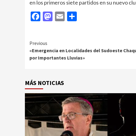
en los primeros siete partidos en su nuevo clu
Facebook
Mastodon
Email
Compartir
Continue
Previous
«Emergencia en Localidades del Sudoeste Cha
Reading
por Importantes Lluvias»
MÁS NOTICIAS