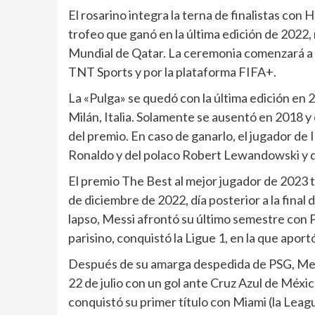
El rosarino integra la terna de finalistas con
trofeo que ganó en la última edición de 2022,
Mundial de Qatar. La ceremonia comenzará a l
TNT Sports y por la plataforma FIFA+.
La «Pulga» se quedó con la última edición en
Milán, Italia. Solamente se ausentó en 2018 y 
del premio. En caso de ganarlo, el jugador de
Ronaldo y del polaco Robert Lewandowski y 
El premio The Best al mejor jugador de 2023 t
de diciembre de 2022, día posterior a la final
lapso, Messi afrontó su último semestre con P
parisino, conquistó la Ligue 1, en la que aport
Después de su amarga despedida de PSG, Messi
22 de julio con un gol ante Cruz Azul de Méxi
conquistó su primer título con Miami (la Leag