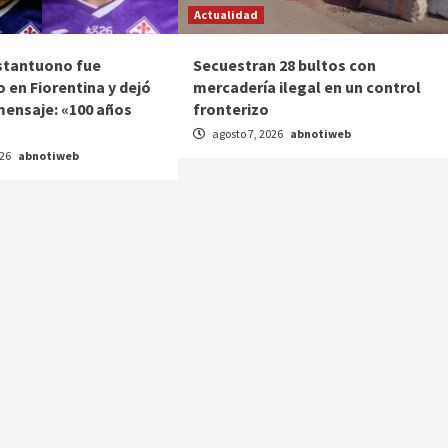
Actualidad
stantuono fue
Secuestran 28 bultos con
 en Fiorentina y dejó
mercadería ilegal en un control
mensaje: «100 años
fronterizo
agosto 7, 2026
abnotiweb
026
abnotiweb