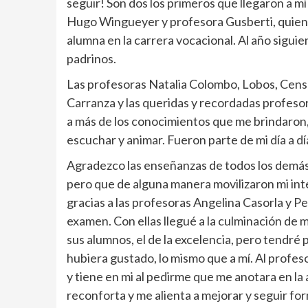
seguir! Son dos los primeros que llegaron a m
Hugo Wingueyer y profesora Gusberti, quien
alumna en la carrera vocacional. Al año sigui
padrinos.
Las profesoras Natalia Colombo, Lobos, Censa
Carranza y las queridas y recordadas profesor
a más de los conocimientos que me brindaron,
escuchar y animar. Fueron parte de mi día a día
Agradezco las enseñanzas de todos los demás
pero que de alguna manera movilizaron mi int
gracias a las profesoras Angelina Casorla y P
examen. Con ellas llegué a la culminación de 
sus alumnos, el de la excelencia, pero tendré 
hubiera gustado, lo mismo que a mí. Al profes
y tiene en mi al pedirme que me anotara en la
reconforta y me alienta a mejorar y seguir f