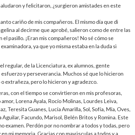
aludaron y felicitaron, ¿surgieron amistades en este
 tanto cariño de mis compañeros. El mismo día que di
ngelina al decirme que aprobé, salieron como de entre las
 el pasillo. ¡Eran mis compañeros! No sé cómo se
 examinadora, ya que yo misma estaba en la duda si
l regular, de la Licenciatura, ex alumnos, gente
 esfuerzo y perseverancia. Muchos sé que lo hicieron
 o extrañeza, pero lo hicieron y agradezco.
s, con el tiempo se convirtieron en mis profesoras,
 amor, Lorena Ayala, Rocío Molinas, Lourdes Leiva,
z, Teresita Guanes, Lucía Amarilla, Sol, Sofía, Mía, Oves,
lia Aguilar, Facundo, Marisol, Belén Britos y Romina. Este
imo examen. Perdón por no nombrar a todos y todas, pero
y en mi memoria. Gracias con mayúsculas a todos y a