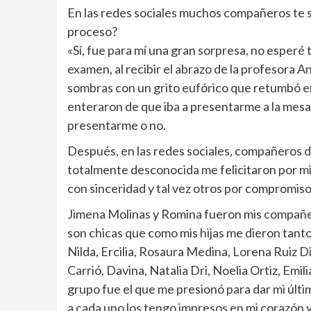
En las redes sociales muchos compañeros te s
proceso?
«Sí, fue para mí una gran sorpresa, no esperé
examen, al recibir el abrazo de la profesora A
sombras con un grito eufórico que retumbó en
enteraron de que iba a presentarme a la mesa
presentarme o no.
Después, en las redes sociales, compañeros de
totalmente desconocida me felicitaron por mi
con sinceridad y tal vez otros por compromiso
Jimena Molinas y Romina fueron mis compañera
son chicas que como mis hijas me dieron tanto
Nilda, Ercilia, Rosaura Medina, Lorena Ruiz Dia
Carrió, Davina, Natalia Dri, Noelia Ortiz, Emi
grupo fue el que me presionó para dar mi últ
a cada uno los tengo impresos en mi corazón 