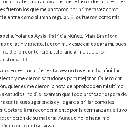
í con una atención admirable, me refiero a los profesores
es fueron los que me anotaron por primera vez como
ente entré como alumna regular. Ellos fueron como mis
bella, Yolanda Ayala, Patricia Núñez, Maia Bradford,
as de latín y griego, fueron muy especiales para mi, pues
 me dieron contención, tolerancia, me supieron
 estudiantil.
 docentes con quienes tal vez no tuve mucha afinidad
electo y me dieron sacudones para mejorar. Quiero dar
eón, quienes me dieron la nota de aprobado en mi último
mis estudios, no di el examen que todo profesor espera de
presente sus sugerencias y llegaré a brillar como les
or Costarelli mi reconocimiento por la confianza que tuvo
 adscripción de su materia. Aunque no lo haga, me
ormándome mientras viva».