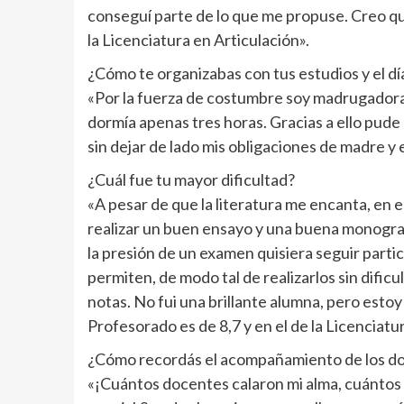
conseguí parte de lo que me propuse. Creo qu
la Licenciatura en Articulación».
¿Cómo te organizabas con tus estudios y el día
«Por la fuerza de costumbre soy madrugadora
dormía apenas tres horas. Gracias a ello pude
sin dejar de lado mis obligaciones de madre y 
¿Cuál fue tu mayor dificultad?
«A pesar de que la literatura me encanta, en 
realizar un buen ensayo y una buena monograf
la presión de un examen quisiera seguir partic
permiten, de modo tal de realizarlos sin dificul
notas. No fui una brillante alumna, pero estoy
Profesorado es de 8,7 y en el de la Licenciatur
¿Cómo recordás el acompañamiento de los d
«¡Cuántos docentes calaron mi alma, cuántos