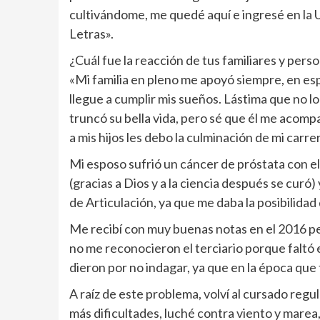
cultivándome, me quedé aquí e ingresé en la 
Letras».
¿Cuál fue la reacción de tus familiares y per
«Mi familia en pleno me apoyó siempre, en esp
llegue a cumplir mis sueños. Lástima que no 
truncó su bella vida, pero sé que él me acomp
a mis hijos les debo la culminación de mi carre
Mi esposo sufrió un cáncer de próstata con e
(gracias a Dios y a la ciencia después se curó)
de Articulación, ya que me daba la posibilidad
Me recibí con muy buenas notas en el 2016 pe
no me reconocieron el terciario porque faltó
dieron por no indagar, ya que en la época que 
A raíz de este problema, volví al cursado regu
más dificultades, luché contra viento y marea, 