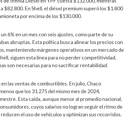
ros de Infinia Diésel en YPF cuesta $132.000, mientras
 a $82.800. En Shell, el diésel premium superó los $1.800
camioneta por encima de los $130.000.
 un 6% en un mes con seis ajustes, como parte de su
bas abruptas. Esta política busca alinear los precios con
ernos, manteniendo márgenes operativos en un mercado de
ell, siguen esta línea para no perder competitividad,
as son necesarias para no sacrificar rentabilidad.
en las ventas de combustibles. En julio, Chaco
 menos que los 31.275 del mismo mes de 2024,
emestre. Esta caída, aunque menor al promedio nacional,
 consumidores, cuyos salarios no logran seguir el ritmo de
 reducen el uso de vehículos y optimizan sus recorridos.