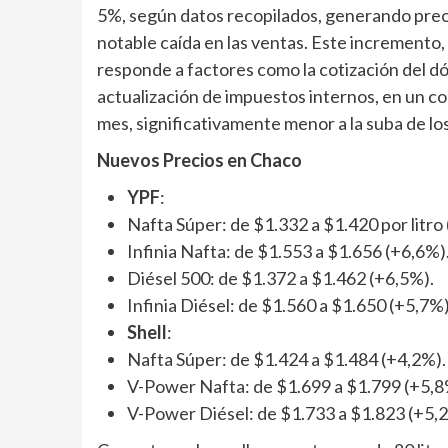
5%, según datos recopilados, generando preo
notable caída en las ventas. Este incremento,
responde a factores como la cotización del dóla
actualización de impuestos internos, en un co
mes, significativamente menor a la suba de lo
Nuevos Precios en Chaco
YPF
:
Nafta Súper: de $1.332 a $1.420 por litro
Infinia Nafta: de $1.553 a $1.656 (+6,6%)
Diésel 500: de $1.372 a $1.462 (+6,5%).
Infinia Diésel: de $1.560 a $1.650 (+5,7%)
Shell
:
Nafta Súper: de $1.424 a $1.484 (+4,2%).
V-Power Nafta: de $1.699 a $1.799 (+5,8
V-Power Diésel: de $1.733 a $1.823 (+5,