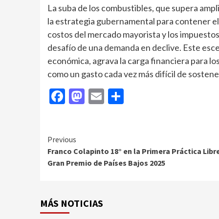
La suba de los combustibles, que supera ampli
la estrategia gubernamental para contener el 
costos del mercado mayorista y los impuestos 
desafío de una demanda en declive. Este escen
económica, agrava la carga financiera para l
como un gasto cada vez más difícil de sostene
Facebook
Mastodon
Email
Compartir
Continue
Previous
Franco Colapinto 18° en la Primera Práctica Libr
Reading
Gran Premio de Países Bajos 2025
MÁS NOTICIAS