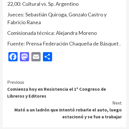
22,00: Cultural vs. Sp. Argentino
Jueces: Sebastián Quiroga, Gonzalo Castro y
Fabricio Ranea
Comisionada técnica: Alejandra Moreno
Fuente: Prensa Federación Chaqueña de Básquet .
Facebook
Mastodon
Email
Compartir
Continue
Previous
Comienza hoy en Resistencia el 1º Congreso de
Reading
Libreros y Editores
Next
Mató a un ladrón que intentó robarle el auto, luego
estacionó y se fue a trabajar