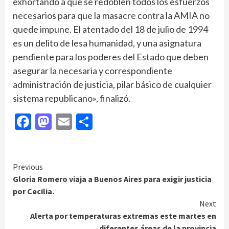
exhortando a que se redoblen todos los esfuerzos
necesarios para que la masacre contra la AMIA no
quede impune. El atentado del 18 de julio de 1994
es un delito de lesa humanidad, y una asignatura
pendiente para los poderes del Estado que deben
asegurar la necesaria y correspondiente
administración de justicia, pilar básico de cualquier
sistema republicano», finalizó.
Facebook
Mastodon
Email
Compartir
Continue
Previous
Gloria Romero viaja a Buenos Aires para exigir justicia
Reading
por Cecilia.
Next
Alerta por temperaturas extremas este martes en
diferentes áreas de la provincia