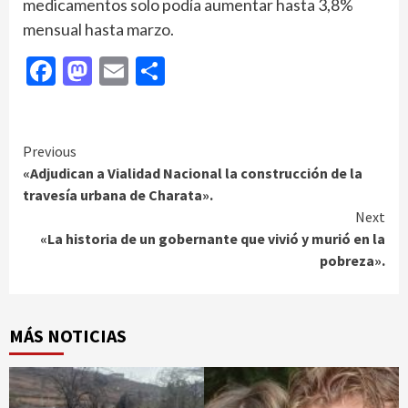
medicamentos solo podía aumentar hasta 3,8%
mensual hasta marzo.
Facebook
Mastodon
Email
Compartir
Continue
Previous
«Adjudican a Vialidad Nacional la construcción de la
Reading
travesía urbana de Charata».
Next
«La historia de un gobernante que vivió y murió en la
pobreza».
MÁS NOTICIAS