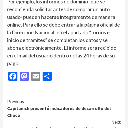
Por ejemplo, los informes de dominio -que se
recomienda solicitar antes de comprar un auto
usado- pueden hacerse íntegramente de manera
online. Para ello se debe entrar a la página oficial de
la Dirección Nacional: en el apartado “turnos e
inicio de trámites” se completan los datos y se
abona electrónicamente. El informe será recibido
en el mail del usuario dentro de las 24 horas de su
pago.
Facebook
Mastodon
Email
Compartir
Continue
Previous
Capitanich presentó indicadores de desarrollo del
Reading
Chaco
Next