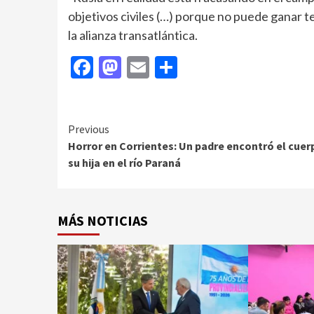
objetivos civiles (…) porque no puede ganar ter
la alianza transatlántica.
Facebook
Mastodon
Email
Compartir
Continue
Previous
Horror en Corrientes: Un padre encontró el cuer
Reading
su hija en el río Paraná
MÁS NOTICIAS