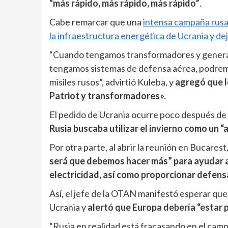
“más rápido, más rápido, más rápido”
.
Cabe remarcar que una
intensa campaña rusa
la infraestructura energética de Ucrania y dej
“Cuando tengamos transformadores y genera
tengamos sistemas de defensa aérea, podremo
misiles rusos”, advirtió Kuleba, y
agregó que lo
Patriot y transformadores».
El pedido de Ucrania ocurre poco después de
Rusia buscaba utilizar el invierno como un “
Por otra parte, al abrir la reunión en Bucarest
será que debemos hacer más” para ayudar a 
electricidad, así como proporcionar defens
Así, el jefe de la OTAN manifestó esperar que 
Ucrania y
alertó que Europa debería “estar 
“Rusia en realidad está fracasando en el camp