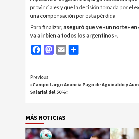
provinciales y que la decisión tomada por el
una compensación por esta pérdida.
Para finalizar,
aseguró que ve «un norte» en el
va a ir bien a todos los argentinos».
Facebook
Mastodon
Email
Compartir
Continue
Previous
«Campo Largo Anuncia Pago de Aguinaldo y Au
Reading
Salarial del 50%»
MÁS NOTICIAS