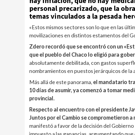
hay inflación, que no hay medica
personal precarizado, que la obra
temas vinculados a la pesada her
«Estos mismos sectores son lo que en las últ
movilizaciones en distintos estamentos del Go
Zdero recordó que se encontró con un «Est
que el pueblo del Chaco lo eligió para gober
absolutamente debilitada, con gastos superfl
nombramientos en puestos jerárquicos de la a
Más allá de este panorama,
el mandatario tr
10 días de asumir, ya comenzó a tomar medid
provincial.
Respecto al encuentro con el presidente Ja
Juntos por el Cambio se comprometieron a m
manifestó a favor de la decisión del Gobierno
impuesto a las ganancias, argumentando que e