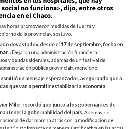
mentos en los hospitales, que hay
 social no funciona», dijo, entre otros
encia en el Chaco.
imas horas promovieron medidas de fuerza y
bierno de la provincia», sostuvo.
ado devastado», desde el 17 de septiembre, fecha en
nar.
«Dejaron una administración financiera
uos y deudas siderales, además de un festival de
dministración pública provincial», mencionó.
ansmitió un mensaje esperanzador, asegurando que a
as que van a permitir estabilizar la economía
vier Milei, recordó que junto a los gobernantes de
antener la gobernabilidad del país.
Además, se
 nacional de dar marcha atrás con la modificación del
ste tributo impacta de manera significativa en las arcas