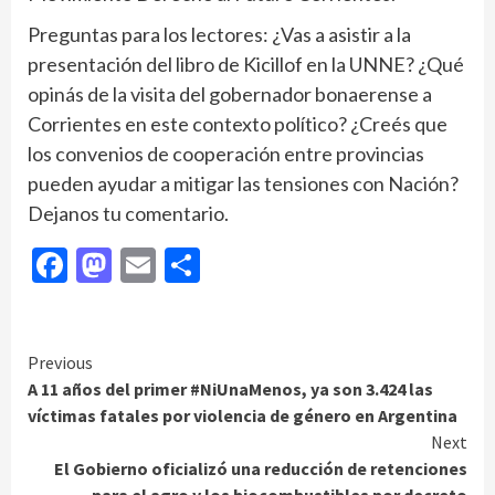
Preguntas para los lectores: ¿Vas a asistir a la
presentación del libro de Kicillof en la UNNE? ¿Qué
opinás de la visita del gobernador bonaerense a
Corrientes en este contexto político? ¿Creés que
los convenios de cooperación entre provincias
pueden ayudar a mitigar las tensiones con Nación?
Dejanos tu comentario.
Facebook
Mastodon
Email
Compartir
Continue
Previous
A 11 años del primer #NiUnaMenos, ya son 3.424 las
Reading
víctimas fatales por violencia de género en Argentina
Next
El Gobierno oficializó una reducción de retenciones
para el agro y los biocombustibles por decreto