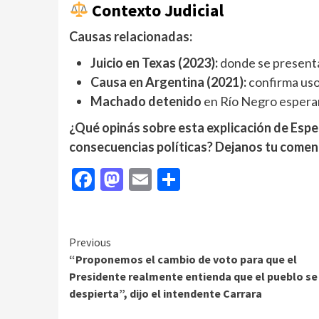
Contexto Judicial
Causas relacionadas:
Juicio en Texas (2023):
donde se present
Causa en Argentina (2021):
confirma uso
Machado detenido
en Río Negro espera
¿Qué opinás sobre esta explicación de Espe
consecuencias políticas? Dejanos tu comen
Facebook
Mastodon
Email
Compartir
Continue
Previous
“Proponemos el cambio de voto para que el
Reading
Presidente realmente entienda que el pueblo se
despierta”, dijo el intendente Carrara