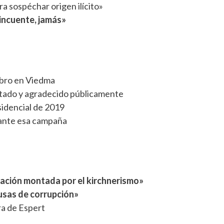
ra sospéchar origen ilícito»
incuente, jamás»
ibro en Viedma
ado y agradecido públicamente
idencial de 2019
ante esa campaña
ación montada por el kirchnerismo»
usas de corrupción»
ra de Espert