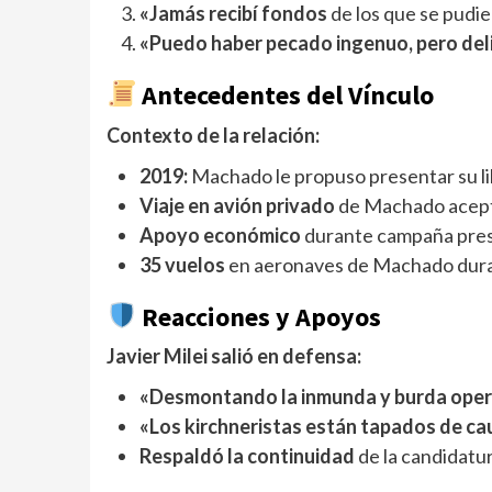
«Jamás recibí fondos
de los que se pudie
«Puedo haber pecado ingenuo, pero del
Antecedentes del Vínculo
Contexto de la relación:
2019:
Machado le propuso presentar su l
Viaje en avión privado
de Machado acept
Apoyo económico
durante campaña pres
35 vuelos
en aeronaves de Machado dur
Reacciones y Apoyos
Javier Milei salió en defensa:
«Desmontando la inmunda y burda oper
«Los kirchneristas están tapados de ca
Respaldó la continuidad
de la candidatu