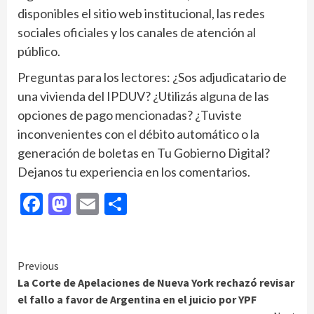
disponibles el sitio web institucional, las redes
sociales oficiales y los canales de atención al
público.
Preguntas para los lectores: ¿Sos adjudicatario de
una vivienda del IPDUV? ¿Utilizás alguna de las
opciones de pago mencionadas? ¿Tuviste
inconvenientes con el débito automático o la
generación de boletas en Tu Gobierno Digital?
Dejanos tu experiencia en los comentarios.
Facebook
Mastodon
Email
Compartir
Continue
Previous
La Corte de Apelaciones de Nueva York rechazó revisar
Reading
el fallo a favor de Argentina en el juicio por YPF