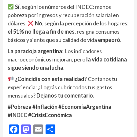
Sí
, según los números del INDEC: menos
pobreza por ingresos y recuperación salarial en
dólares.
No
, según la percepción de los hogares:
el 51% no llega a fin de mes
, resigna consumos
básicos y siente que su calidad de vida
empeoró
.
La paradoja argentina
: Los indicadores
macroeconómicos mejoran, pero
la vida cotidiana
sigue siendo una lucha
.
¿Coincidís con esta realidad?
Contanos tu
experiencia: ¿Lográs cubrir todos tus gastos
mensuales?
Dejanos tu comentario.
#Pobreza #Inflación #EconomíaArgentina
#INDEC #CrisisEconómica
Facebook
Mastodon
Email
Compartir