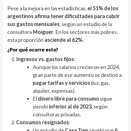
Pese a la mejora en las estadísticas,
el 51% de los
argentinos afirma tener dificultades para cubrir
sus gastos mensuales
, según un estudio de la
consultora
Moiguer
. En los sectores más pobres,
esta proporción
asciende al 62%
.
¿Por qué ocurre esto?
Ingresos vs. gastos fijos
:
Aunque los salarios crecieron en 2024,
gran parte de ese aumento se destinó a
pagar tarifas y servicios
(luz, gas,
alquiler, expensas).
El
dinero libre para consumo
sigue
siendo
inferior al de 2023
, según
consultoras privadas.
Consumos resignados
:
Un estudio de
Casa Tres
reveló que
6