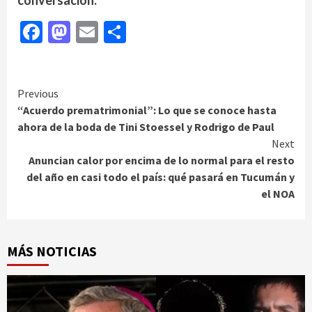
conversación.
Facebook
Mastodon
Email
Compartir
Continue
Previous
“Acuerdo prematrimonial”: Lo que se conoce hasta
Reading
ahora de la boda de Tini Stoessel y Rodrigo de Paul
Next
Anuncian calor por encima de lo normal para el resto
del año en casi todo el país: qué pasará en Tucumán y
el NOA
MÁS NOTICIAS