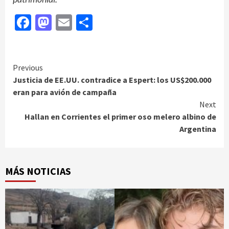
Facebook
Mastodon
Email
Compartir
Continue
Previous
Justicia de EE.UU. contradice a Espert: los US$200.000
Reading
eran para avión de campaña
Next
Hallan en Corrientes el primer oso melero albino de
Argentina
MÁS NOTICIAS