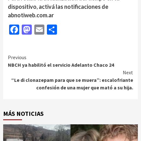
dispositivo, activá las notificaciones de
abnotiweb.com.ar
Facebook
Mastodon
Email
Compartir
Continue
Previous
NBCH ya habilitó el servicio Adelanto Chaco 24
Reading
Next
“Le di clonazepam para que se muera”: escalofriante
confesión de una mujer que mató a su hija.
MÁS NOTICIAS